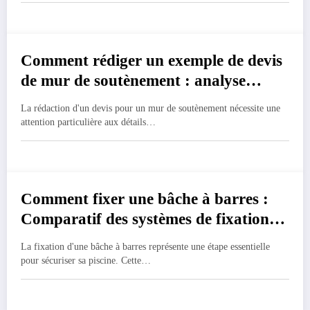
Comment rédiger un exemple de devis
7 mars 2025
de mur de soutènement : analyse
détaillée des coûts bois-béton
La rédaction d'un devis pour un mur de soutènement nécessite une
attention particulière aux détails…
Comment fixer une bâche à barres :
7 mars 2025
Comparatif des systèmes de fixation
selon le type de bâche
La fixation d'une bâche à barres représente une étape essentielle
pour sécuriser sa piscine. Cette…