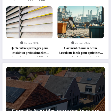
de pose en éclairage LED
15 mai 2026
25 juin 2025
Quels critères privilégier pour
Comment choisir la benne
choisir un professionnel en
basculante ideale pour optimiser la
réparation de stores à Dijon ?
gestion des dechets industriels
Conseils & guides pour vos travaux