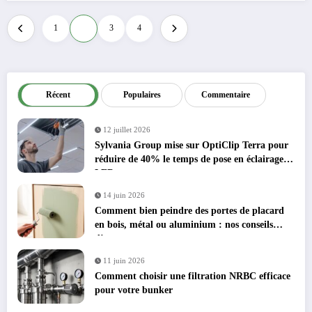
Pagination
1
2
3
4
des
publications
Récent
Populaires
Commentaire
12 juillet 2026
Sylvania Group mise sur OptiClip Terra pour
réduire de 40% le temps de pose en éclairage
LED
14 juin 2026
Comment bien peindre des portes de placard
en bois, métal ou aluminium : nos conseils
d’experts
11 juin 2026
Comment choisir une filtration NRBC efficace
pour votre bunker